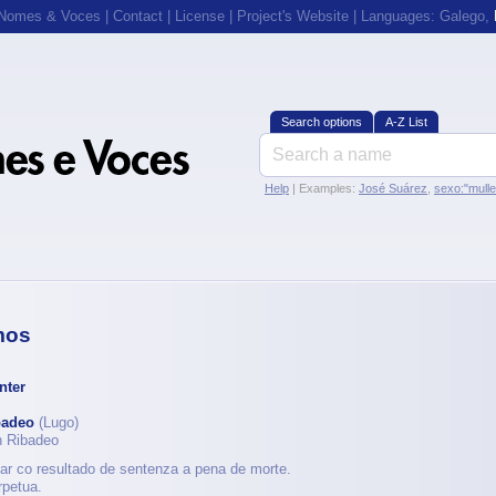
 Nomes & Voces
|
Contact
|
License
|
Project's Website
| Languages:
Galego
,
Search options
A-Z List
Help
| Examples:
José Suárez
,
sexo:"mull
mos
nter
badeo
(Lugo)
n Ribadeo
itar co resultado de sentenza a pena de morte.
petua.