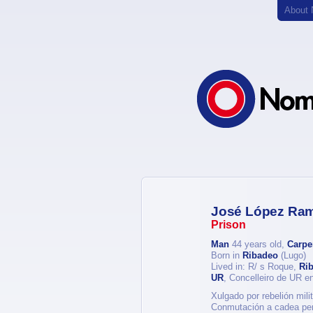
About
José López Ra
Prison
Man
44 years old,
Carpe
Born in
Ribadeo
(Lugo)
Lived in: R/ s Roque,
Ri
UR
, Concelleiro de UR e
Xulgado por rebelión mil
Conmutación a cadea per