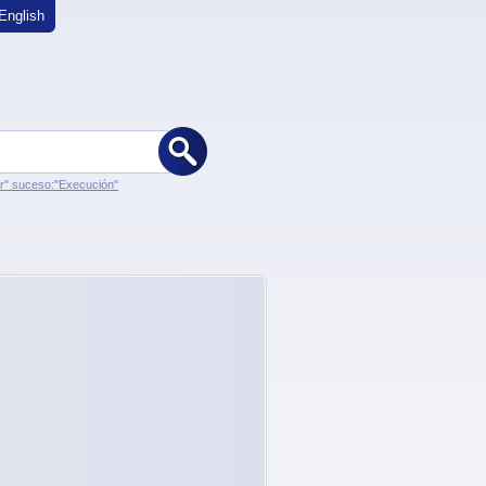
English
er" suceso:"Execución"