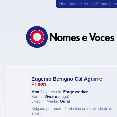
About Nomes & Voces
|
Contact
|
Lic
Eugenio Benigno Cal Aguirre
Prison
Man
34 years old,
Forge worker
Born in
Viveiro
(Lugo)
Lived in: Merille,
Ourol
Xulgado por auxilio á rebelión co resultado de sent
anos.