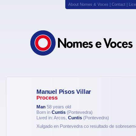
About Nomes & Voces
|
Contact
|
Lic
Manuel Pisos Villar
Process
Man
58 years old
Born in
Cuntis
(Pontevedra)
Lived in: Arcos,
Cuntis
(Pontevedra)
Xulgado en Pontevedra co resultado de sobresem