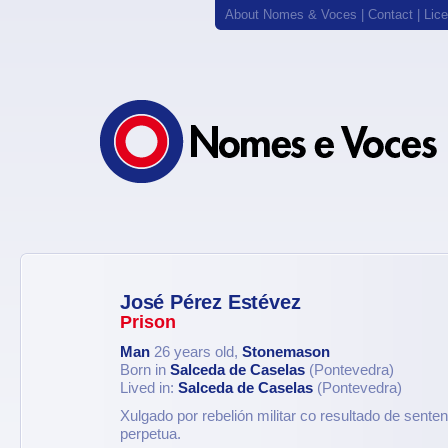
About Nomes & Voces
|
Contact
|
Lic
José Pérez Estévez
Prison
Man
26 years old,
Stonemason
Born in
Salceda de Caselas
(Pontevedra)
Lived in:
Salceda de Caselas
(Pontevedra)
Xulgado por rebelión militar co resultado de sente
perpetua.