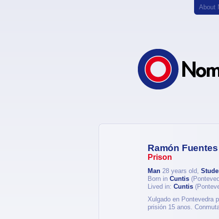
About
Ramón Fuentes
Prison
Man
28 years old,
Stude
Born in
Cuntis
(Ponteved
Lived in:
Cuntis
(Ponteve
Xulgado en Pontevedra po
prisión 15 anos. Conmuta