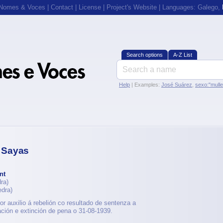
 Nomes & Voces
|
Contact
|
License
|
Project's Website
| Languages:
Galego
,
Search options
A-Z List
Help
| Examples:
José Suárez
,
sexo:"mull
 Sayas
nt
ra)
dra)
r auxilio á rebelión co resultado de sentenza a
ción e extinción de pena o 31-08-1939.