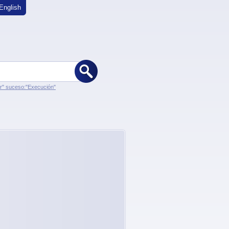
English
er" suceso:"Execución"