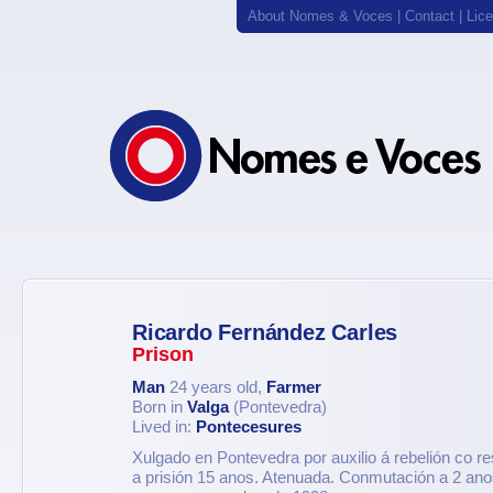
About Nomes & Voces
|
Contact
|
Lic
Ricardo Fernández Carles
Prison
Man
24 years old,
Farmer
Born in
Valga
(Pontevedra)
Lived in:
Pontecesures
Xulgado en Pontevedra por auxilio á rebelión co r
a prisión 15 anos. Atenuada. Conmutación a 2 anos