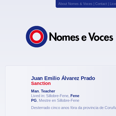
About Nomes & Voces
|
Contact
|
Lic
Juan Emilio Álvarez Prado
Sanction
Man
,
Teacher
Lived in: Sillobre-Fene,
Fene
PG
, Mestre en Sillobre-Fene
Desterrado cinco anos fóra da provincia de Coruñ