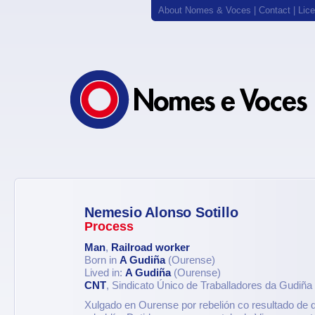
About Nomes & Voces
|
Contact
|
Lic
Nemesio Alonso Sotillo
Process
Man
,
Railroad worker
Born in
A Gudiña
(Ourense)
Lived in:
A Gudiña
(Ourense)
CNT
, Sindicato Único de Traballadores da Gudiña
Xulgado en Ourense por rebelión co resultado de 