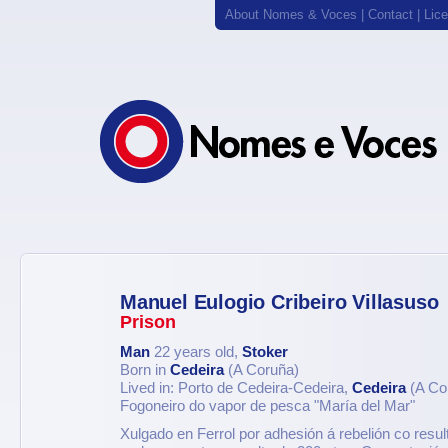
About Nomes & Voces
|
Contact
|
Lic
Manuel Eulogio Cribeiro Villasuso
Prison
Man
22 years old,
Stoker
Born in
Cedeira
(A Coruña)
Lived in: Porto de Cedeira-Cedeira,
Cedeira
(A Co
Fogoneiro do vapor de pesca "María del Mar"
Xulgado en Ferrol por adhesión á rebelión co resu