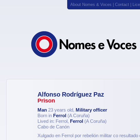
About Nomes & Voces
|
Contact
|
Lic
Alfonso Rodríguez Paz
Prison
Man
23 years old,
Military officer
Born in
Ferrol
(A Coruña)
Lived in: Ferrol,
Ferrol
(A Coruña)
Cabo de Canón
Xulgado en Ferrol por rebelión militar co resultado