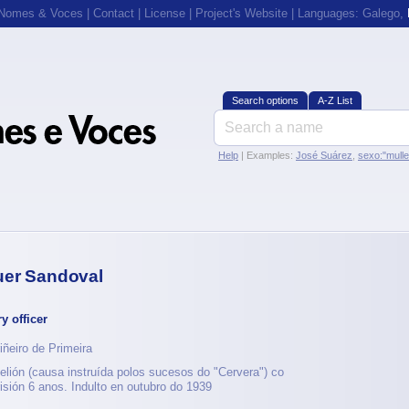
 Nomes & Voces
|
Contact
|
License
|
Project's Website
| Languages:
Galego
,
Search options
A-Z List
Help
| Examples:
José Suárez
,
sexo:"mull
uer Sandoval
ry officer
iñeiro de Primeira
belión (causa instruída polos sucesos do "Cervera") co
isión 6 anos. Indulto en outubro do 1939