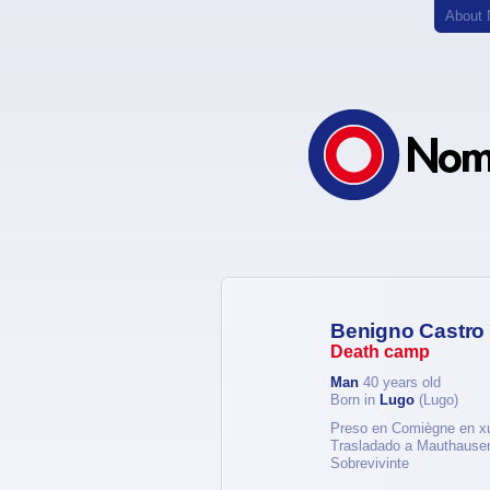
About
Benigno Castro
Death camp
Man
40 years old
Born in
Lugo
(Lugo)
Preso en Comiègne en xu
Trasladado a Mauthausen
Sobrevivinte