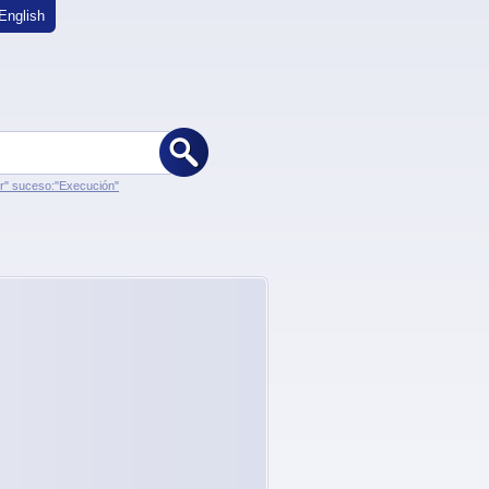
English
er" suceso:"Execución"