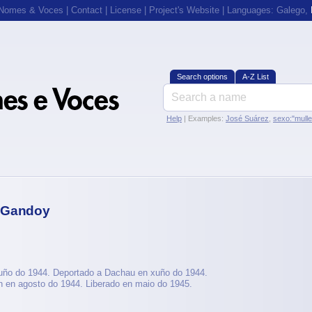
 Nomes & Voces
|
Contact
|
License
|
Project's Website
| Languages:
Galego
,
Search options
A-Z List
Help
| Examples:
José Suárez
,
sexo:"mull
 Gandoy
ño do 1944. Deportado a Dachau en xuño do 1944.
 en agosto do 1944. Liberado en maio do 1945.