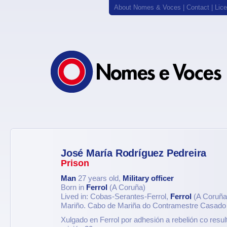
About Nomes & Voces
|
Contact
|
Lic
José María Rodríguez Pedreira
Prison
Man
27 years old,
Military officer
Born in
Ferrol
(A Coruña)
Lived in: Cobas-Serantes-Ferrol,
Ferrol
(A Coruña
Mariño. Cabo de Mariña do Contramestre Casado
Xulgado en Ferrol por adhesión a rebelión co resu