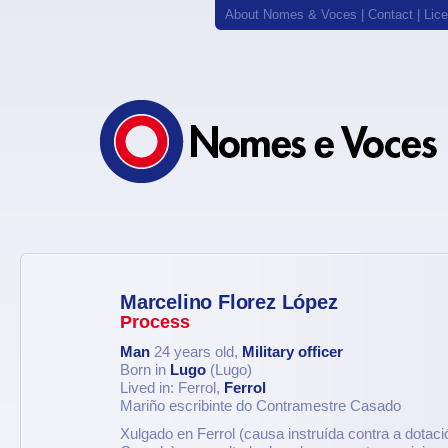
About Nomes & Voces
|
Contact
|
Lic
Marcelino Florez López
Process
Man
24 years old,
Military officer
Born in
Lugo
(Lugo)
Lived in: Ferrol,
Ferrol
Mariño escribinte do Contramestre Casado
Xulgado en Ferrol (causa instruída contra a dotac