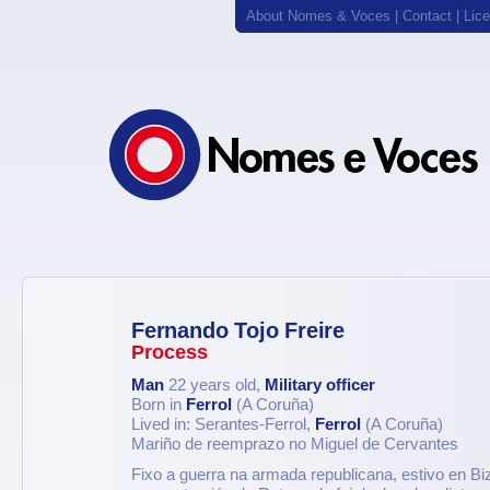
About Nomes & Voces
|
Contact
|
Lic
Fernando Tojo Freire
Process
Man
22 years old,
Military officer
Born in
Ferrol
(A Coruña)
Lived in: Serantes-Ferrol,
Ferrol
(A Coruña)
Mariño de reemprazo no Miguel de Cervantes
Fixo a guerra na armada republicana, estivo en B