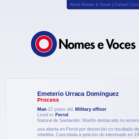
About Nomes & Voces
|
Contact
|
Lic
Emeterio Urraca Domínguez
Process
Man
22 years old,
Military officer
Lived in:
Ferrol
Natural de Santander. Mariño destacado no arsena
usa aberta en Ferrol por deserción co resultado d
rebeldía. Cancelada a petición do interesado en 1