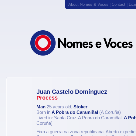
About Nomes & Voces
|
Contact
|
Lic
Juan Castelo Domínguez
Process
Man
25 years old,
Stoker
Born in
A Pobra do Caramiñal
(A Coruña)
Lived in: Santa Cruz-A Pobra do Caramiñal,
A Pob
Coruña)
Fixo a guerra na zona republicana. Aberto expedie