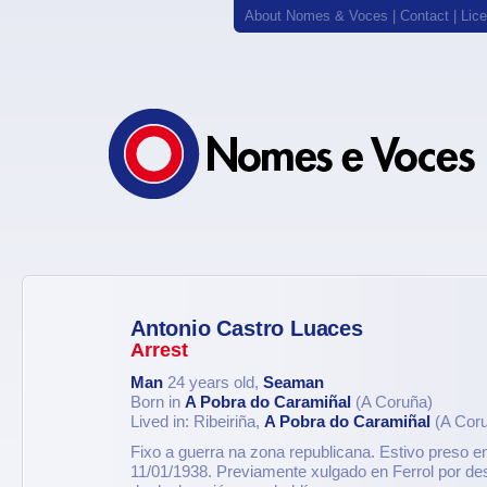
About Nomes & Voces
|
Contact
|
Lic
Antonio Castro Luaces
Arrest
Man
24 years old,
Seaman
Born in
A Pobra do Caramiñal
(A Coruña)
Lived in: Ribeiriña,
A Pobra do Caramiñal
(A Cor
Fixo a guerra na zona republicana. Estivo preso e
11/01/1938. Previamente xulgado en Ferrol por de