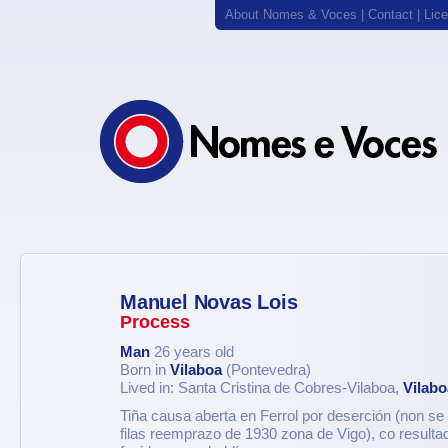
About Nomes & Voces
|
Contact
|
Lic
Manuel Novas Lois
Process
Man
26 years old
Born in
Vilaboa
(Pontevedra)
Lived in: Santa Cristina de Cobres-Vilaboa,
Vilabo
Tiña causa aberta en Ferrol por deserción (non se
filas reemprazo de 1930 zona de Vigo), co resulta