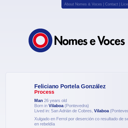
About Nomes & Voces
|
Contact
|
Lic
Feliciano Portela González
Process
Man
26 years old
Born in
Vilaboa
(Pontevedra)
Lived in: San Adrián de Cobres,
Vilaboa
(Ponteved
Xulgado en Ferrol por deserción co resultado de s
en rebeldía