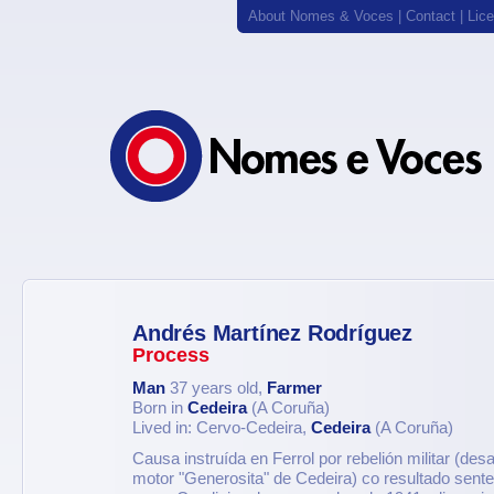
About Nomes & Voces
|
Contact
|
Lic
Andrés Martínez Rodríguez
Process
Man
37 years old,
Farmer
Born in
Cedeira
(A Coruña)
Lived in: Cervo-Cedeira,
Cedeira
(A Coruña)
Causa instruída en Ferrol por rebelión militar (des
motor "Generosita" de Cedeira) co resultado sente