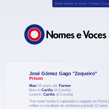
About Nomes & Voces
|
Contact
|
Lic
José Gómez Gago "Zoqueiro"
Prison
Man
29 years old,
Farmer
Born in
Cariño
(A Coruña)
Lived in:
Cariño
(A Coruña)
Tras estar fuxido é capturado e xulgado en Ferrol p
militar co resultado de sentenza a prisión 12 anos