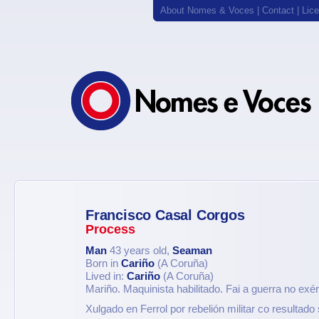
About Nomes & Voces
|
Contact
|
Lic
Francisco Casal Corgos
Process
Man
43 years old,
Seaman
Born in
Cariño
(A Coruña)
Lived in:
Cariño
(A Coruña)
Mariño. Maquinista habilitado. Fai a guerra no exér
Xulgado en Ferrol por rebelión militar co resulta