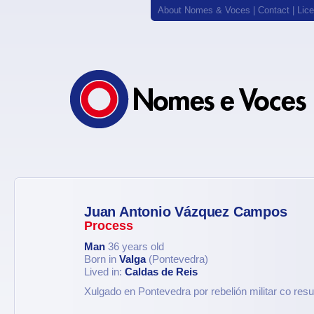
About Nomes & Voces
|
Contact
|
Lic
Juan Antonio Vázquez Campos
Process
Man
36 years old
Born in
Valga
(Pontevedra)
Lived in:
Caldas de Reis
Xulgado en Pontevedra por rebelión militar co resu