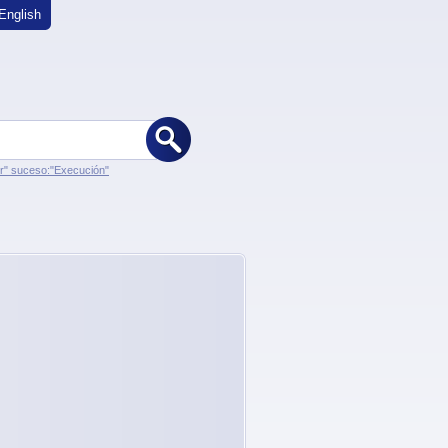
English
er" suceso:"Execución"