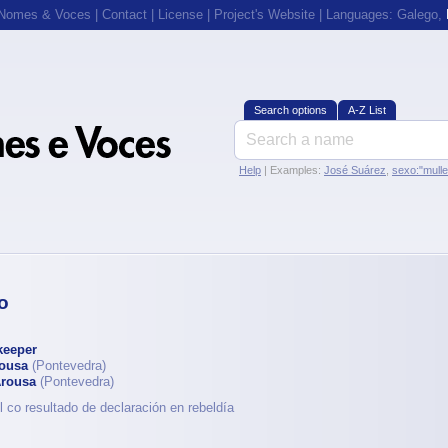
 Nomes & Voces
|
Contact
|
License
|
Project's Website
| Languages:
Galego
,
Search options
A-Z List
Help
| Examples:
José Suárez
,
sexo:"mull
o
eeper
rousa
(Pontevedra)
Arousa
(Pontevedra)
l co resultado de declaración en rebeldía