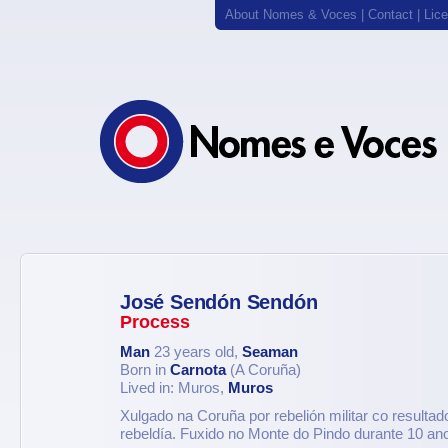
About Nomes & Voces
|
Contact
|
Lic
José Sendón Sendón
Process
Man
23 years old,
Seaman
Born in
Carnota
(A Coruña)
Lived in: Muros,
Muros
Xulgado na Coruña por rebelión militar co resultad
rebeldía. Fuxido no Monte do Pindo durante 10 an