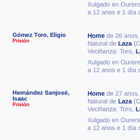
Xulgado en Ourense
a 12 anos e 1 día d
Gómez Toro, Eligio
Home
de 26 anos
Prisión
Natural de
Laza
(O
Veciñanza: Toro,
L
Xulgado en Ourense
a 12 anos e 1 día d
Hernández Sanjosé,
Home
de 27 anos
Isaac
Natural de
Laza
(O
Prisión
Veciñanza: Toro,
L
Xulgado en Ourense
a 12 anos e 1 día d