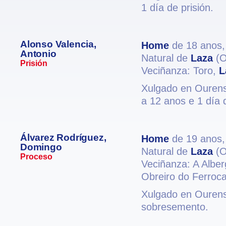
1 día de prisión.
Alonso Valencia,
Home
de 18 anos
Antonio
Natural de
Laza
(O
Prisión
Veciñanza: Toro,
L
Xulgado en Ourense
a 12 anos e 1 día d
Álvarez Rodríguez,
Home
de 19 anos
Domingo
Natural de
Laza
(O
Proceso
Veciñanza: A Albe
Obreiro do Ferrocar
Xulgado en Ourense
sobresemento.