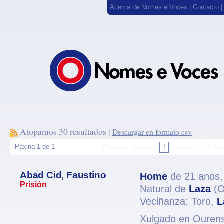
Acerca de Nomes e Voces
|
Contacto
Atopamos 30 resultados |
Descargar en formato csv
Páxina 1 de 1
Primeira
Anterior
1
Seguinte
Última
Abad Cid, Faustino
Home
de 21 anos
Prisión
Natural de
Laza
(O
Veciñanza: Toro,
L
Xulgado en Ourense