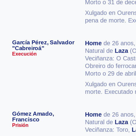
Morto o 31 de de
Xulgado en Ourense
pena de morte. E
García Pérez, Salvador
Home
de 26 anos
"Cabreiroá"
Natural de
Laza
(O
Execución
Veciñanza: O Cas
Obreiro do ferrocar
Morto o 29 de abri
Xulgado en Ourens
morte. Executado
Gómez Amado,
Home
de 26 anos
Francisco
Natural de
Laza
(O
Prisión
Veciñanza: Toro,
L