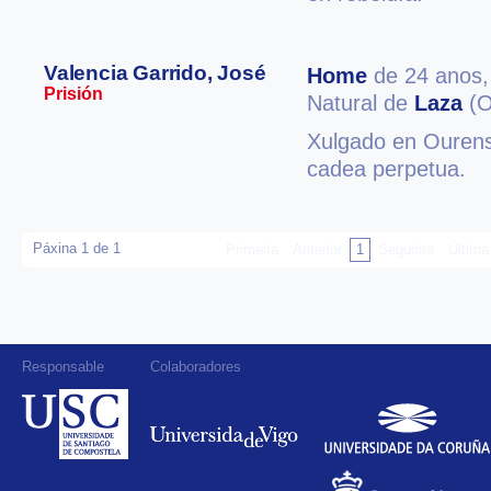
Valencia Garrido, José
Home
de 24 anos
Prisión
Natural de
Laza
(O
Xulgado en Ourense
cadea perpetua.
Páxina 1 de 1
Primeira
Anterior
1
Seguinte
Última
Responsable
Colaboradores