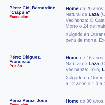
Pérez Cid, Bernardino
Home
de 20 anos
"Crápula"
Natural de
Laza
(O
Execución
Veciñanza: O Cas
Morto o 24 de mai
Xulgado en Ourense
pena de morte. E
Pérez Diéguez,
Home
de 16 anos
Francisco
Natural de
Laza
(O
Prisión
Veciñanza: Toro,
L
Xulgado en Ourense
a 12 anos e 1 día d
Pérez Pérez, José
Home
de 30 anos
Execución