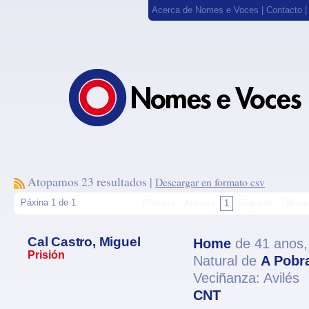
Acerca de Nomes e Voces
|
Contacto
Atopamos 23 resultados |
Descargar en formato csv
Páxina 1 de 1
Primeira
Anterior
1
Seguinte
Última
Cal Castro, Miguel
Home
de 41 anos
Prisión
Natural de
A Pobr
Veciñanza: Avilés
CNT