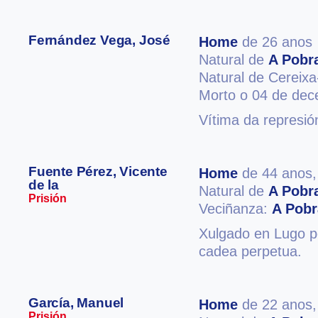
Fernández Vega, José
Home
de 26 anos
Natural de
A Pobr
Natural de Cereixa
Morto o 04 de de
Vítima da represió
Fuente Pérez, Vicente
Home
de 44 anos
de la
Natural de
A Pobr
Prisión
Veciñanza:
A Pobr
Xulgado en Lugo po
cadea perpetua.
García, Manuel
Home
de 22 anos
Prisión