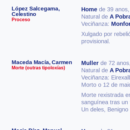
López Salcegama,
Home
de 39 anos
Celestino
Natural de
A Pobr
Proceso
Veciñanza:
Monfo
Xulgado por rebeli
provisional.
Maceda Macía, Carmen
Muller
de 72 anos
Morte (outras tipoloxías)
Natural de
A Pobr
Veciñanza: Eirexa
Morto o 12 de mai
Morte rexistrada e
sanguínea tras un 
Un deles, Benigno 