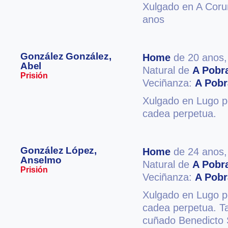
Xulgado en A Coruñ
anos
González González,
Home
de 20 anos
Abel
Natural de
A Pobr
Prisión
Veciñanza:
A Pobr
Xulgado en Lugo po
cadea perpetua.
González López,
Home
de 24 anos
Anselmo
Natural de
A Pobr
Prisión
Veciñanza:
A Pobr
Xulgado en Lugo po
cadea perpetua. T
cuñado Benedicto 