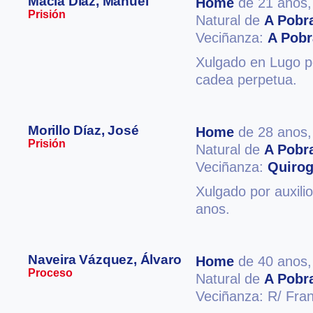
Macia Díaz, Manuel
Home
de 21 anos
Prisión
Natural de
A Pobr
Veciñanza:
A Pobr
Xulgado en Lugo po
cadea perpetua.
Morillo Díaz, José
Home
de 28 anos
Prisión
Natural de
A Pobr
Veciñanza:
Quiro
Xulgado por auxilio
anos.
Naveira Vázquez, Álvaro
Home
de 40 anos
Proceso
Natural de
A Pobr
Veciñanza: R/ Fran