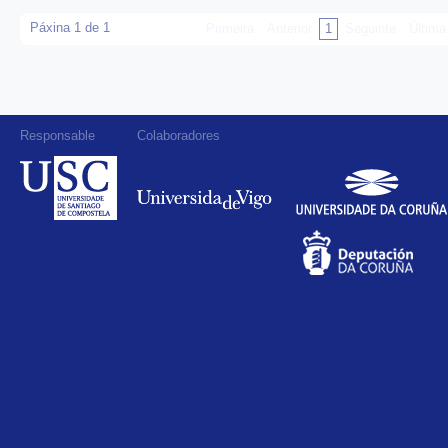
Páxina 1 de 1
Primeira
Anterior
1
Seguinte
Última
Responsable
Colaboradores