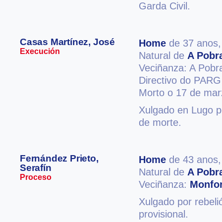
Garda Civil.
Casas Martínez, José
Home
de 37 anos
Execución
Natural de
A Pobr
Veciñanza: A Pobra
Directivo do PARG
Morto o 17 de mar
Xulgado en Lugo po
de morte.
Fernández Prieto,
Home
de 43 anos
Serafín
Natural de
A Pobr
Proceso
Veciñanza:
Monfo
Xulgado por rebeli
provisional.