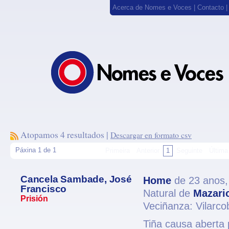
Acerca de Nomes e Voces
|
Contacto
Atopamos 4 resultados |
Descargar en formato csv
Páxina 1 de 1
Primeira
Anterior
1
Seguinte
Última
Cancela Sambade, José
Home
de 23 anos
Francisco
Natural de
Mazari
Prisión
Veciñanza: Vilarc
Tiña causa aberta 