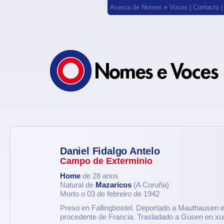
Acerca de Nomes e Voces
|
Contacto
Daniel Fidalgo Antelo
Campo de Exterminio
Home
de 28 anos
Natural de
Mazaricos
(A Coruña)
Morto o 03 de febreiro de 1942
Preso en Fallingbostel. Deportado a Mauthausen e
procedente de Francia. Trasladado a Gusen en xu