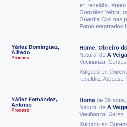
en rebeldía. Xunt
González Yebra, os
Guardia Civil nas 
Foron enterrados f
Yáñez Domínguez,
Home
,
Obreiro do
Alfredo
Natural de
A Veig
Proceso
Veciñanza: Corzo
Xulgado en Ourense
rebeldía. Atópase f
Yáñez Fernández,
Home
de 36 anos
Antonio
Natural de
A Veig
Proceso
Veciñanza: Xares,
Xulgado en Ourense