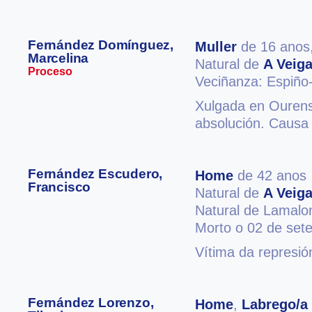
Fernández Domínguez,
Muller
de 16 anos
Marcelina
Natural de
A Veig
Proceso
Veciñanza: Espiño
Xulgada en Ourense
absolución. Causa
Fernández Escudero,
Home
de 42 anos
Francisco
Natural de
A Veig
Natural de Lamalo
Morto o 02 de set
Vítima da represió
Fernández Lorenzo,
Home
,
Labrego/a