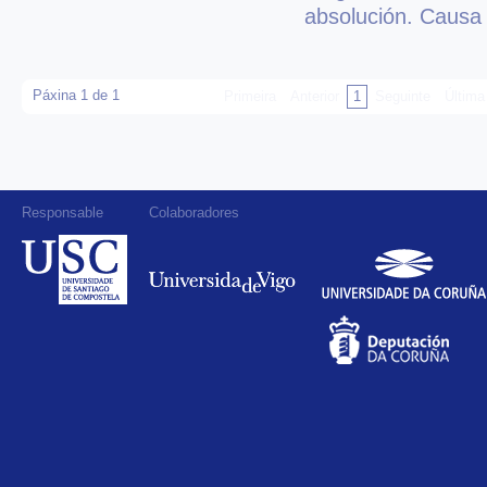
absolución. Causa 
Páxina 1 de 1
Primeira
Anterior
1
Seguinte
Última
Responsable
Colaboradores