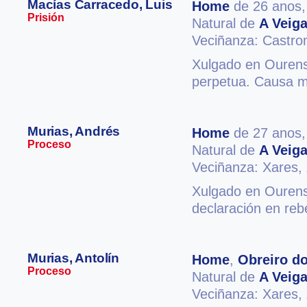
Macías Carracedo, Luis
Home
de 26 anos
Prisión
Natural de
A Veig
Veciñanza: Castro
Xulgado en Ourens
perpetua. Causa mi
Murias, Andrés
Home
de 27 anos
Proceso
Natural de
A Veig
Veciñanza: Xares,
Xulgado en Ourense
declaración en reb
Murias, Antolín
Home
,
Obreiro do
Proceso
Natural de
A Veig
Veciñanza: Xares,