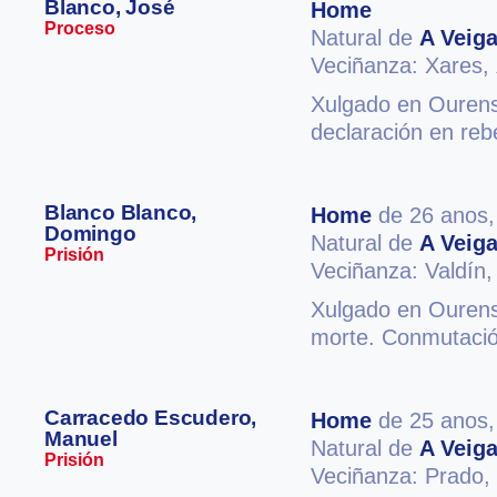
Blanco, José
Home
Proceso
Natural de
A Veig
Veciñanza: Xares,
Xulgado en Ourense
declaración en reb
Blanco Blanco,
Home
de 26 anos
Domingo
Natural de
A Veig
Prisión
Veciñanza: Valdín
Xulgado en Ourens
morte. Conmutació
Carracedo Escudero,
Home
de 25 anos
Manuel
Natural de
A Veig
Prisión
Veciñanza: Prado,