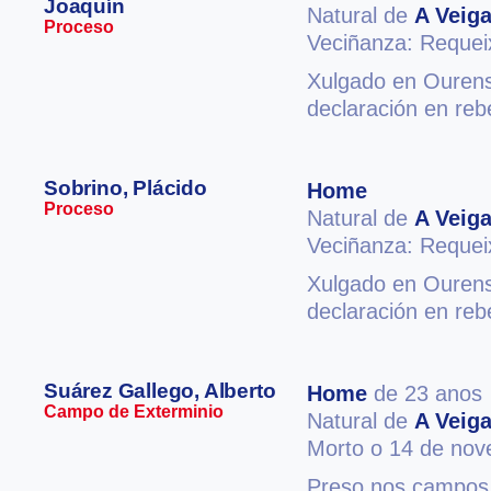
Joaquín
Natural de
A Veig
Proceso
Veciñanza: Reque
Xulgado en Ourense
declaración en reb
Sobrino, Plácido
Home
Proceso
Natural de
A Veig
Veciñanza: Reque
Xulgado en Ourense
declaración en reb
Suárez Gallego, Alberto
Home
de 23 anos
Campo de Exterminio
Natural de
A Veig
Morto o 14 de no
Preso nos campos 