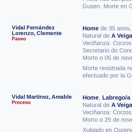
Gusen. Morte en 
Vidal Fernández
Home
de 35 anos
Lorenzo, Clemente
Natural de
A Veig
Paseo
Veciñanza: Corzo
Secretario do Conc
Morto o 05 de no
Morte rexistrada n
efectuado por la Gu
Vidal Martínez, Amable
Home
,
Labrego/a
Proceso
Natural de
A Veig
Veciñanza: Corzo
Morto o 25 de no
Xulgado en Ourense