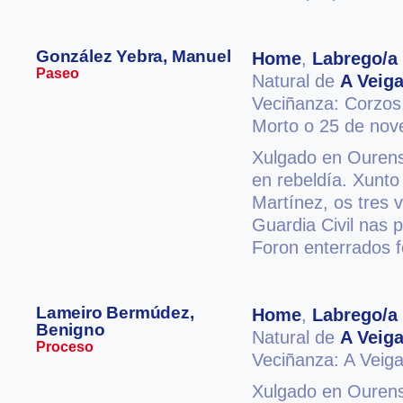
González Yebra, Manuel
Home
,
Labrego/a
Paseo
Natural de
A Veig
Veciñanza: Corzo
Morto o 25 de no
Xulgado en Ourense
en rebeldía. Xunt
Martínez, os tres 
Guardia Civil nas 
Foron enterrados f
Lameiro Bermúdez,
Home
,
Labrego/a
Benigno
Natural de
A Veig
Proceso
Veciñanza: A Veig
Xulgado en Ourense