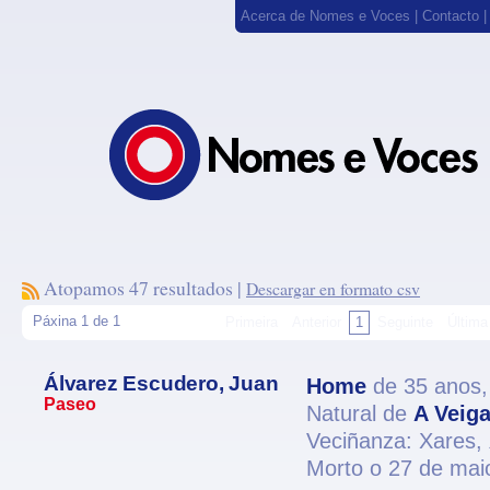
Acerca de Nomes e Voces
|
Contacto
Atopamos 47 resultados |
Descargar en formato csv
Páxina 1 de 1
Primeira
Anterior
1
Seguinte
Última
Álvarez Escudero, Juan
Home
de 35 anos
Paseo
Natural de
A Veig
Veciñanza: Xares,
Morto o 27 de mai