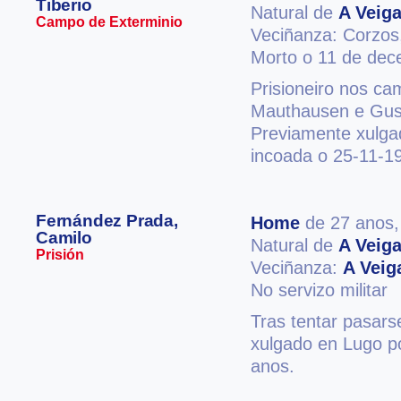
Tiberio
Natural de
A Veig
Campo de Exterminio
Veciñanza: Corzo
Morto o 11 de de
Prisioneiro nos c
Mauthausen e Guse
Previamente xulgad
incoada o 25-11-19
Fernández Prada,
Home
de 27 anos
Camilo
Natural de
A Veig
Prisión
Veciñanza:
A Veig
No servizo militar
Tras tentar pasarse
xulgado en Lugo po
anos.