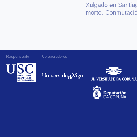
Xulgado en Santiag
morte. Conmutació
Responsable
Colaboradores