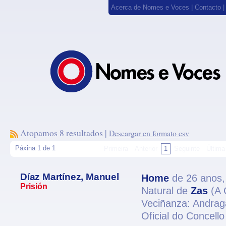
Acerca de Nomes e Voces
|
Contacto
Atopamos 8 resultados |
Descargar en formato csv
Páxina 1 de 1
Primeira
Anterior
1
Seguinte
Última
Díaz Martínez, Manuel
Home
de 26 anos
Prisión
Natural de
Zas
(A 
Veciñanza: Andrag
Oficial do Concello