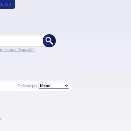
,
English
ler" suceso:"Execución"
Ordenar por
o.