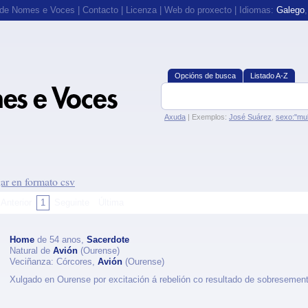
 de Nomes e Voces
|
Contacto
|
Licenza
|
Web do proxecto
| Idiomas:
Galego
Opcións de busca
Listado A-Z
Axuda
| Exemplos:
José Suárez
,
sexo:"mul
ar en formato csv
Anterior
1
Seguinte
Última
Home
de 54 anos,
Sacerdote
Natural de
Avión
(Ourense)
Veciñanza: Córcores,
Avión
(Ourense)
Xulgado en Ourense por excitación á rebelión co resultado de sobresement