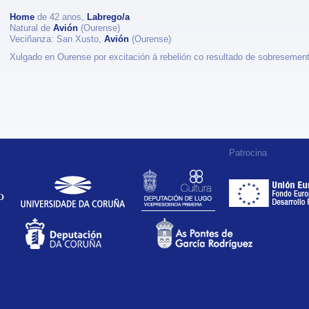
Home
de 42 anos,
Labrego/a
Natural de
Avión
(Ourense)
Veciñanza: San Xusto,
Avión
(Ourense)
Xulgado en Ourense por excitación á rebelión co resultado de sobresement
Patrocina