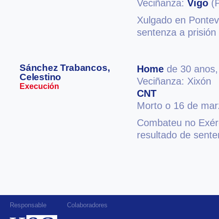
Veciñanza:
Vigo
(P
Xulgado en Ponteve
sentenza a prisión
Sánchez Trabancos,
Home
de 30 anos
Celestino
Veciñanza: Xixón
Execución
CNT
Morto o 16 de mar
Combateu no Exér
resultado de sent
Responsable
Colaboradores