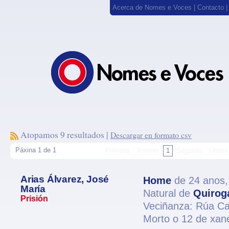
Acerca de Nomes e Voces
|
Contacto
Atopamos 9 resultados |
Descargar en formato csv
Páxina 1 de 1
Primeira
Anterior
1
Seguinte
Última
Arias Álvarez, José
Home
de 24 anos
María
Natural de
Quirog
Prisión
Veciñanza: Rúa Ca
Morto o 12 de xan