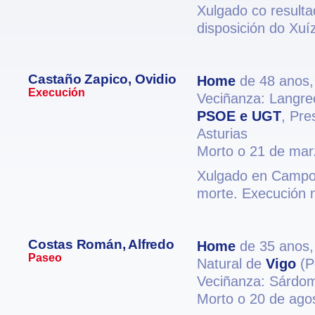
Xulgado co resulta
disposición do Xuí
Castaño Zapico, Ovidio
Home
de 48 anos
Execución
Veciñanza: Langre
PSOE e UGT
, Pre
Asturias
Morto o 21 de mar
Xulgado en Campos
morte. Execución
Costas Román, Alfredo
Home
de 35 anos
Paseo
Natural de
Vigo
(P
Veciñanza: Sárdo
Morto o 20 de ago