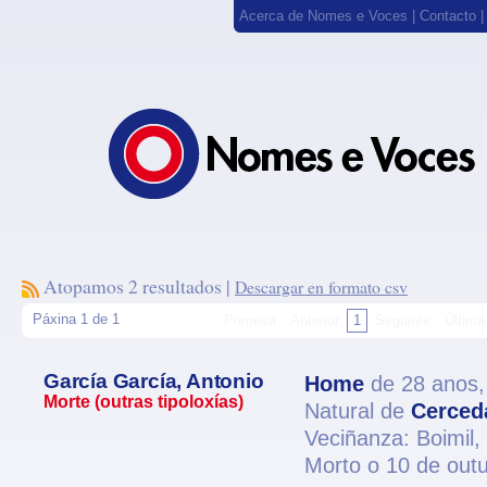
Acerca de Nomes e Voces
|
Contacto
Atopamos 2 resultados |
Descargar en formato csv
Páxina 1 de 1
Primeira
Anterior
1
Seguinte
Última
García García, Antonio
Home
de 28 anos
Morte (outras tipoloxías)
Natural de
Cerced
Veciñanza: Boimil,
Morto o 10 de out