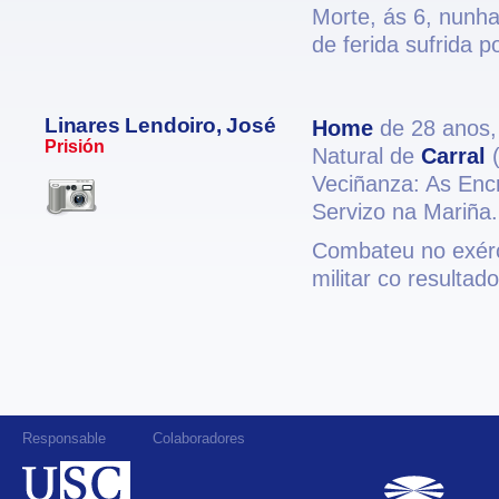
Morte, ás 6, nunh
de ferida sufrida 
Linares Lendoiro, José
Home
de 28 anos
Prisión
Natural de
Carral
(
Veciñanza: As Enc
Servizo na Mariña.
Combateu no exérci
militar co resultad
Responsable
Colaboradores