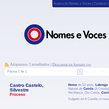
Acerca de Nomes e Voces
|
Contacto
Atopamos 3 resultados |
Descargar en formato csv
Páxina 1 de 1
Primeira
Anterior
1
Seguinte
Última
Castro Castelo,
Home
de 53 anos,
Labrego
Natural de
Coirós
(A Coruña
Silvestre
Veciñanza: Ois-Coirós,
Coir
Proceso
Xulgado en A Coruña co res