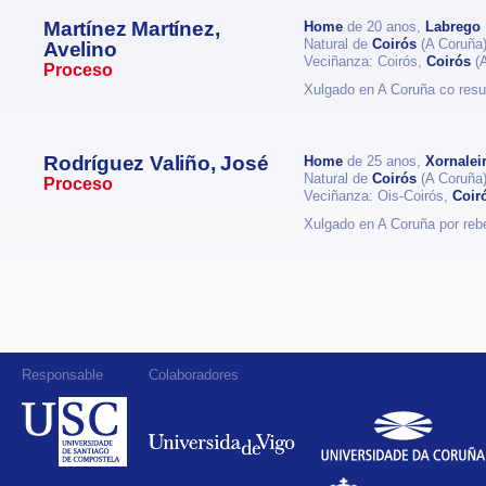
Martínez Martínez,
Home
de 20 anos,
Labrego
Natural de
Coirós
(A Coruña
Avelino
Veciñanza: Coirós,
Coirós
(A
Proceso
Xulgado en A Coruña co res
Rodríguez Valiño, José
Home
de 25 anos,
Xornalei
Natural de
Coirós
(A Coruña
Proceso
Veciñanza: Ois-Coirós,
Coir
Xulgado en A Coruña por reb
Responsable
Colaboradores