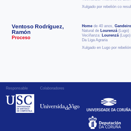
Xulgado por rebelión co resul
Ventoso Rodríguez,
Home
de 40 anos,
Gandeiro
Natural de
Lourenzá
(Lugo)
Ramón
Veciñanza:
Lourenzá
(Lugo)
Proceso
Da Liga Agraria
Xulgado en Lugo por rebelión
Responsable
Colaboradores