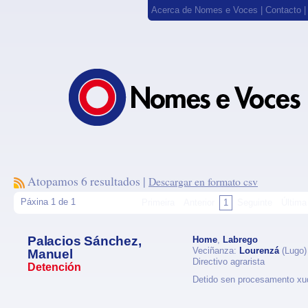
Acerca de Nomes e Voces
|
Contacto
Atopamos 6 resultados |
Descargar en formato csv
Páxina 1 de 1
Primeira
Anterior
1
Seguinte
Última
Palacios Sánchez,
Home
,
Labrego
Veciñanza:
Lourenzá
(Lugo)
Manuel
Directivo agrarista
Detención
Detido sen procesamento xud