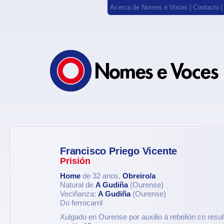
Acerca de Nomes e Voces
|
Contacto
Francisco Priego Vicente
Prisión
Home
de 32 anos,
Obreiro/a
Natural de
A Gudiña
(Ourense)
Veciñanza:
A Gudiña
(Ourense)
Do ferrocarril
Xulgado en Ourense por auxilio á rebelión co resu