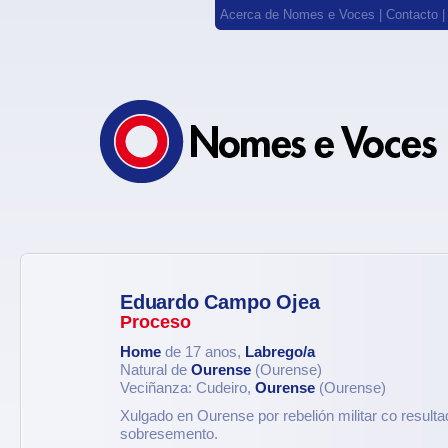
Acerca de Nomes e Voces
|
Contacto
Eduardo Campo Ojea
Proceso
Home
de 17 anos,
Labrego/a
Natural de
Ourense
(Ourense)
Veciñanza: Cudeiro,
Ourense
(Ourense)
Xulgado en Ourense por rebelión militar co result
sobresemento.