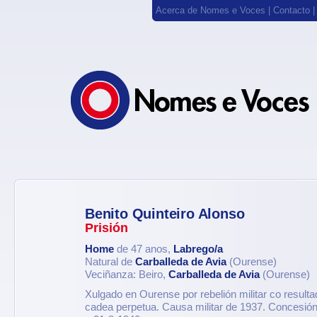
Acerca de Nomes e Voces
|
Contacto
Benito Quinteiro Alonso
Prisión
Home
de 47 anos,
Labrego/a
Natural de
Carballeda de Avia
(Ourense)
Veciñanza: Beiro,
Carballeda de Avia
(Ourense)
Xulgado en Ourense por rebelión militar co result
cadea perpetua. Causa militar de 1937. Concesión