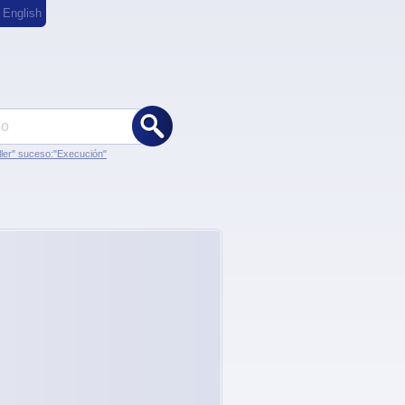
,
English
ler" suceso:"Execución"