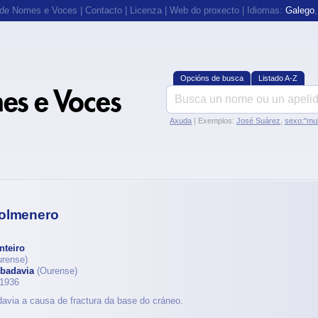
 de Nomes e Voces
|
Contacto
|
Licenza
|
Web do proxecto
| Idiomas:
Galego
Opcións de busca
Listado A-Z
Axuda
| Exemplos:
José Suárez
,
sexo:"mul
Colmenero
nteiro
rense)
ibadavia
(Ourense)
 1936
davia a causa de fractura da base do cráneo.