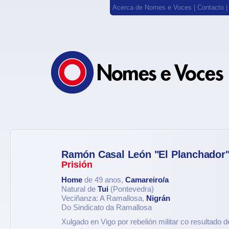
Acerca de Nomes e Voces
|
Contacto
Ramón Casal León "El Planchador
Prisión
Home
de 49 anos,
Camareiro/a
Natural de
Tui
(Pontevedra)
Veciñanza: A Ramallosa,
Nigrán
Do Sindicato da Ramallosa
Xulgado en Vigo por rebelión militar co resultado