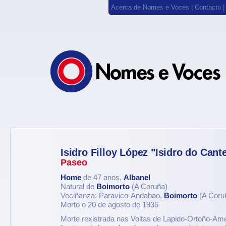
Acerca de Nomes e Voces
|
Contacto
Isidro Filloy López "Isidro do Cant
Paseo
Home
de 47 anos,
Albanel
Natural de
Boimorto
(A Coruña)
Veciñanza: Paravico-Andabao,
Boimorto
(A Coru
Morto o 20 de agosto de 1936
Morte rexistrada nas Voltas de Lapido-Ortoño-Am