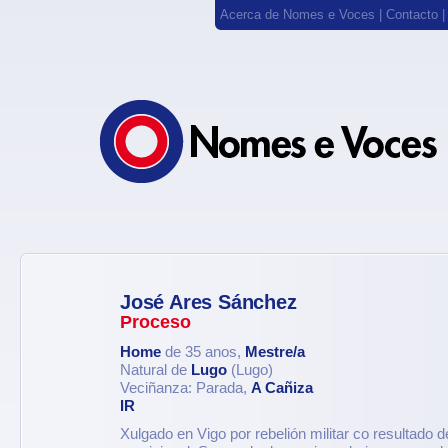
Acerca de Nomes e Voces
|
Contacto
José Ares Sánchez
Proceso
Home
de 35 anos,
Mestre/a
Natural de
Lugo
(Lugo)
Veciñanza: Parada,
A Cañiza
IR
Xulgado en Vigo por rebelión militar co resultado