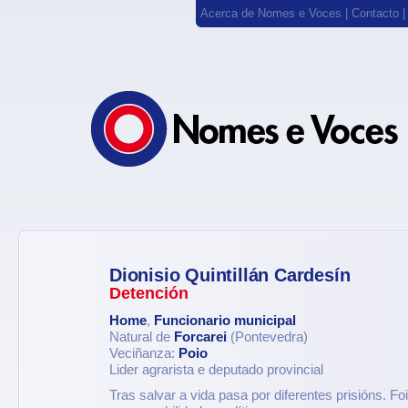
Acerca de Nomes e Voces
|
Contacto
Dionisio Quintillán Cardesín
Detención
Home
,
Funcionario municipal
Natural de
Forcarei
(Pontevedra)
Veciñanza:
Poio
Lider agrarista e deputado provincial
Tras salvar a vida pasa por diferentes prisións. F