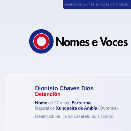
Acerca de Nomes e Voces
|
Contacto
Dionisio Chaves Dios
Detención
Home
de 27 anos,
Ferreiro/a
Natural de
Xunqueira de Ambía
(Ourense)
Detención na Illa do Lazareto ou s Simón.