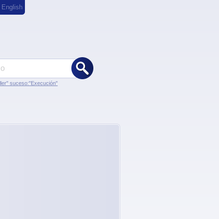
,
English
ler" suceso:"Execución"