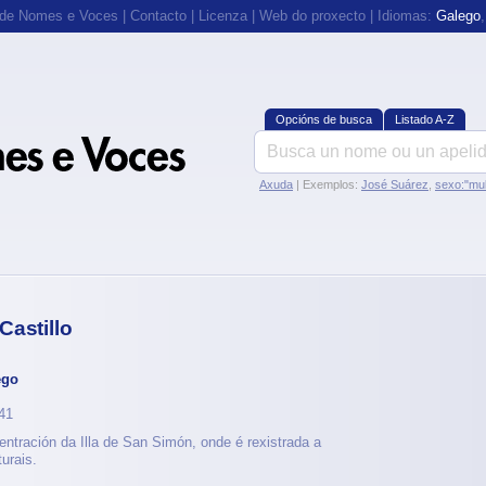
 de Nomes e Voces
|
Contacto
|
Licenza
|
Web do proxecto
| Idiomas:
Galego
Opcións de busca
Listado A-Z
Axuda
| Exemplos:
José Suárez
,
sexo:"mul
Castillo
ego
941
tración da Illa de San Simón, onde é rexistrada a
urais.