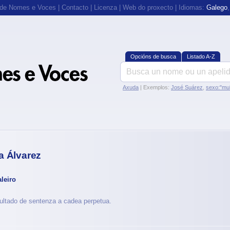
 de Nomes e Voces
|
Contacto
|
Licenza
|
Web do proxecto
| Idiomas:
Galego
Opcións de busca
Listado A-Z
Axuda
| Exemplos:
José Suárez
,
sexo:"mul
a Álvarez
leiro
ultado de sentenza a cadea perpetua.