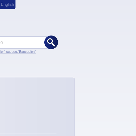
,
English
ler" suceso:"Execución"