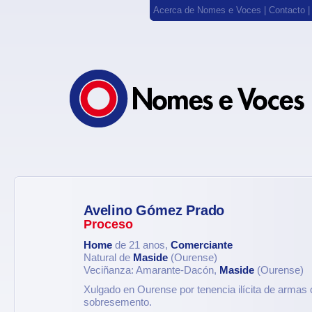
Acerca de Nomes e Voces
|
Contacto
Avelino Gómez Prado
Proceso
Home
de 21 anos,
Comerciante
Natural de
Maside
(Ourense)
Veciñanza: Amarante-Dacón,
Maside
(Ourense)
Xulgado en Ourense por tenencia ilícita de armas 
sobresemento.