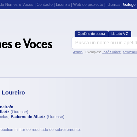
 de Nomes e Voces
|
Contacto
|
Licenza
|
Web do proxecto
| Idiomas:
Galego
Opcións de busca
Listado A-Z
Axuda
| Exemplos:
José Suárez
,
sexo:"mul
 Loureiro
neiro/a
lariz
(Ourense)
nelas,
Paderne de Allariz
(Ourense)
ebelión militar co resultado de sobresemento.