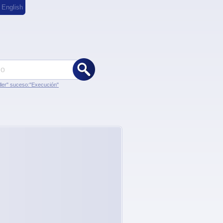
,
English
ler" suceso:"Execución"